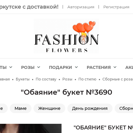
ркутске с доставкой!
Авторизация
Регистрация
ЕТЫ
РОЗЫ
ПОДАРКИ
РАСТЕНИЯ
АК
авная
Букеты
По составу
Розы
По стилю
Сборные с роз
"Обаяние" букет №3690
ие
Маме
Женщине
День рождения
Сборн
"ОБАЯНИЕ" БУКЕТ 