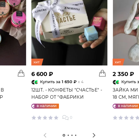
хит
хит
6 600 ₽
2 350 ₽
Купить за
1 650 ₽
Купить 
x 4
 В
12ШТ. - КОНФЕТЫ "СЧАСТЬЕ" -
ЗАЙКА МИ
ГР
НАБОР ОТ "ФАБРИКИ
18 СМ, МЯ
СЧАСТЬЕ"
в наличии
в наличии
0