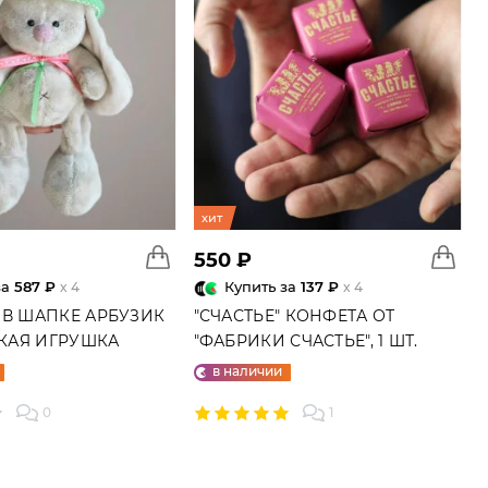
хит
550 ₽
за
587 ₽
Купить за
137 ₽
x 4
x 4
 В ШАПКЕ АРБУЗИК
"СЧАСТЬЕ" КОНФЕТА ОТ
ГКАЯ ИГРУШКА
"ФАБРИКИ СЧАСТЬЕ", 1 ШТ.
в наличии
0
1