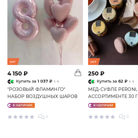
хит
хит
4 150 ₽
250 ₽
Купить за
1 037 ₽
Купить за
62 ₽
x 4
x 4
"РОЗОВЫЙ ФЛАМИНГО"
МЕД-СУФЛЕ PERONI,
НАБОР ВОЗДУШНЫХ ШАРОВ
АССОРТИМЕНТЕ 30 
№25
в наличии
в наличии
0
0