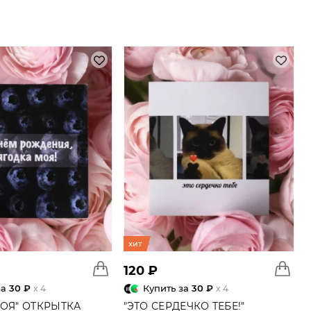
хит
120 ₽
за
30 ₽
Купить за
30 ₽
x 4
x 4
МОЯ" ОТКРЫТКА
"ЭТО СЕРДЕЧКО ТЕБЕ!"