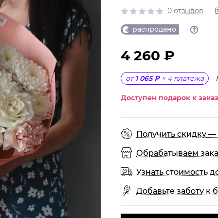
0 отзывов
распродано
4 260 ₽
от
1 065 ₽
×
4
платежа
Доступен подарок к заказ
Получить скидку — 
Обрабатываем заказы
Узнать стоимость д
Добавьте заботу к б