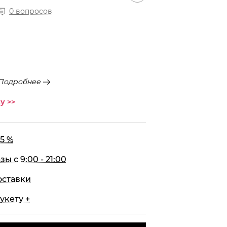
0 вопросов
Подробнее
у >>
5 %
 с 9:00 - 21:00
оставки
укету +