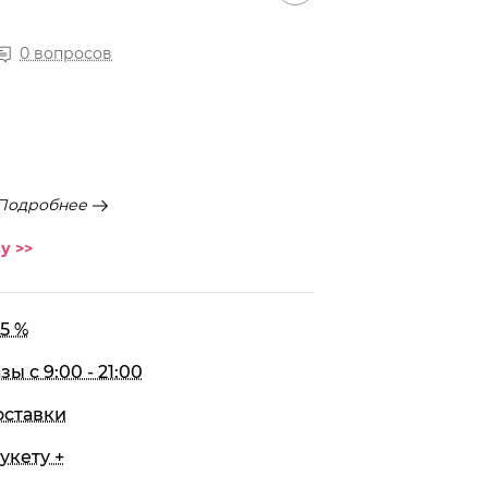
0 вопросов
Подробнее
у >>
5 %
 с 9:00 - 21:00
оставки
укету +