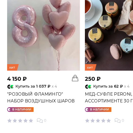
хит
хит
4 150 ₽
250 ₽
Купить за
1 037 ₽
Купить за
62 ₽
x 4
x 4
"РОЗОВЫЙ ФЛАМИНГО"
МЕД-СУФЛЕ PERONI,
НАБОР ВОЗДУШНЫХ ШАРОВ
АССОРТИМЕНТЕ 30 
№25
в наличии
в наличии
0
0