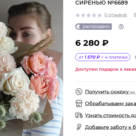
СИРЕНЬЮ №6689
0 отзывов
распродано
6 280 ₽
от
1 570 ₽
×
4
платежа
Доступен подарок к заказ
Получить скидку — 
Обрабатываем заказы
Узнать стоимость д
Добавьте заботу к б