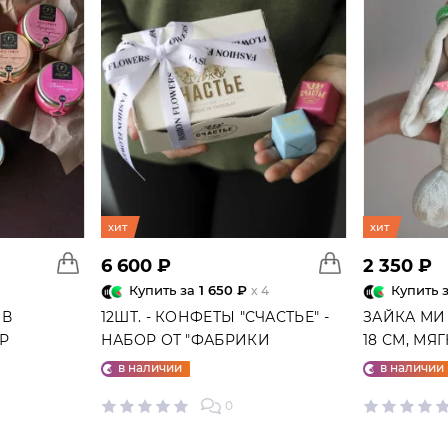
хит
хит
6 600 ₽
2 350 ₽
Купить за
1 650 ₽
Купить 
x 4
 В
12ШТ. - КОНФЕТЫ "СЧАСТЬЕ" -
ЗАЙКА МИ
ГР
НАБОР ОТ "ФАБРИКИ
18 СМ, МЯ
СЧАСТЬЕ"
в наличии
в наличии
0