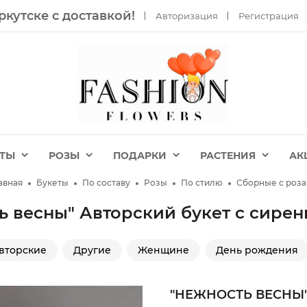
ркутске с доставкой!
Авторизация
Регистрация
ЕТЫ
РОЗЫ
ПОДАРКИ
РАСТЕНИЯ
АК
авная
Букеты
По составу
Розы
По стилю
Сборные с роз
ь весны" Авторский букет с сире
вторские
Другие
Женщине
День рождения
"НЕЖНОСТЬ ВЕСНЫ"