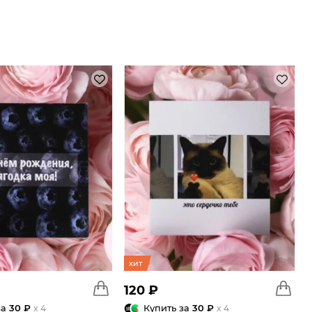
хит
120 ₽
за
30 ₽
Купить за
30 ₽
x 4
x 4