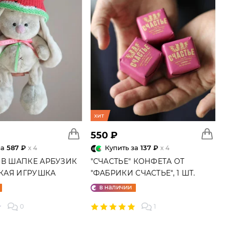
хит
550 ₽
за
587 ₽
Купить за
137 ₽
x 4
x 4
 В ШАПКЕ АРБУЗИК
"СЧАСТЬЕ" КОНФЕТА ОТ
ГКАЯ ИГРУШКА
"ФАБРИКИ СЧАСТЬЕ", 1 ШТ.
в наличии
0
1