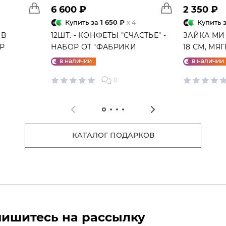
6 600 ₽
2 350 ₽
Купить за
1 650 ₽
Купить 
x 4
 В
12ШТ. - КОНФЕТЫ "СЧАСТЬЕ" -
ЗАЙКА МИ
ГР
НАБОР ОТ "ФАБРИКИ
18 СМ, МЯ
СЧАСТЬЕ"
в наличии
в наличии
0
КАТАЛОГ ПОДАРКОВ
ишитесь на рассылку