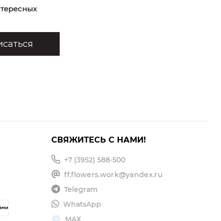
нтересных
саться
СВЯЖИТЕСЬ С НАМИ!
+7 (3952) 588-500
ff.flowers.work@yandex.ru
Telegram
WhatsApp
MAX