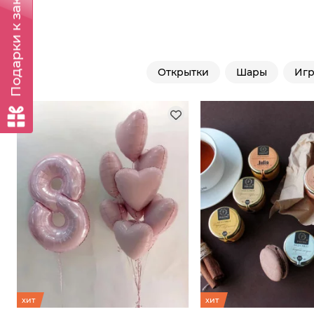
Подарки к заказу
Открытки
Шары
Иг
хит
хит