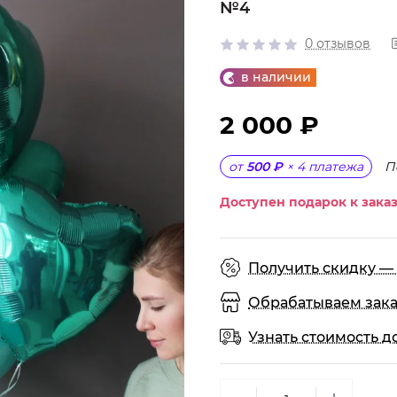
№4
0 отзывов
в наличии
2 000 ₽
П
от
500 ₽
×
4
платежа
Доступен подарок к заказ
Получить скидку — 
Обрабатываем заказы
Узнать стоимость д