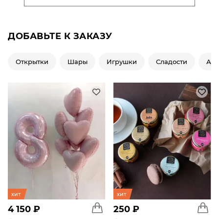
ДОБАВЬТЕ К ЗАКАЗУ
Открытки
Шары
Игрушки
Сладости
Ар
хит
хит
4 150 ₽
250 ₽