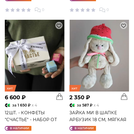
0
0
хит
хит
6 600 ₽
2 350 ₽
за
1 650 ₽
x 4
за
587 ₽
x 4
12ШТ. - КОНФЕТЫ
ЗАЙКА МИ В ШАПКЕ
"СЧАСТЬЕ" - НАБОР ОТ
АРБУЗИК 18 СМ, МЯГКАЯ
"ФАБРИКИ СЧАСТЬЕ"
ИГРУШКА
в наличии
в наличии