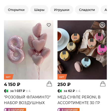
Открытки
Шары
Игрушки
Сладости
Ар
хит
хит
4 150 ₽
250 ₽
за
1 037 ₽
x 4
за
62 ₽
x 4
"РОЗОВЫЙ ФЛАМИНГО"
МЕД-СУФЛЕ PERONI, В
НАБОР ВОЗДУШНЫХ
АССОРТИМЕНТЕ 30 ГР
ШАРОВ №25
в наличии
в наличии