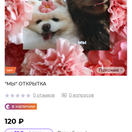
Похожие >
хит
"МЫ" ОТКРЫТКА
0 отзывов
0 вопросов
в наличии
120 ₽