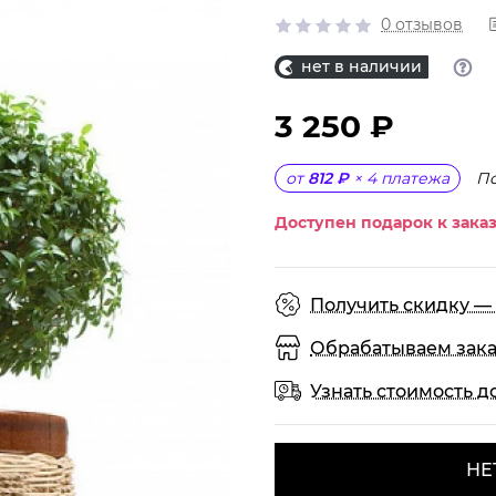
0 отзывов
нет в наличии
3 250 ₽
П
от
812 ₽
×
4
платежа
Доступен подарок к заказ
Получить скидку — 
Обрабатываем заказы
Узнать стоимость д
НЕ