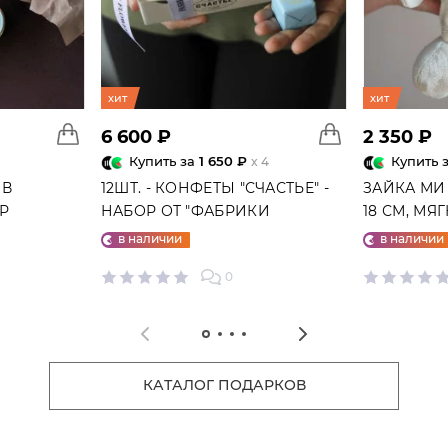
хит
хит
6 600 ₽
2 350 ₽
Купить за
1 650 ₽
Купить 
x 4
 В
12ШТ. - КОНФЕТЫ "СЧАСТЬЕ" -
ЗАЙКА МИ
ГР
НАБОР ОТ "ФАБРИКИ
18 СМ, МЯ
СЧАСТЬЕ"
в наличии
в наличии
0
КАТАЛОГ ПОДАРКОВ