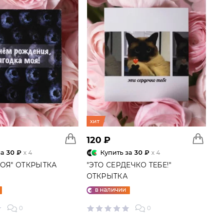
хит
120 ₽
за
30 ₽
Купить за
30 ₽
x 4
x 4
МОЯ" ОТКРЫТКА
"ЭТО СЕРДЕЧКО ТЕБЕ!"
ОТКРЫТКА
в наличии
0
0