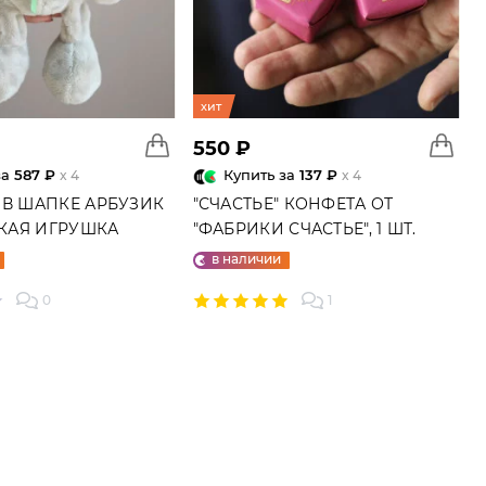
хит
550 ₽
за
587 ₽
Купить за
137 ₽
x 4
x 4
 В ШАПКЕ АРБУЗИК
"СЧАСТЬЕ" КОНФЕТА ОТ
ГКАЯ ИГРУШКА
"ФАБРИКИ СЧАСТЬЕ", 1 ШТ.
в наличии
0
1