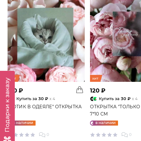
хит
хит
Подарки к заказу
120 ₽
120 ₽
Купить за
30 ₽
Купить за
30 ₽
x 4
x 4
"КОТИК В ОДЕЯЛЕ" ОТКРЫТКА
ОТКРЫТКА "ТОЛЬКО 
7*10 СМ
в наличии
в наличии
0
0