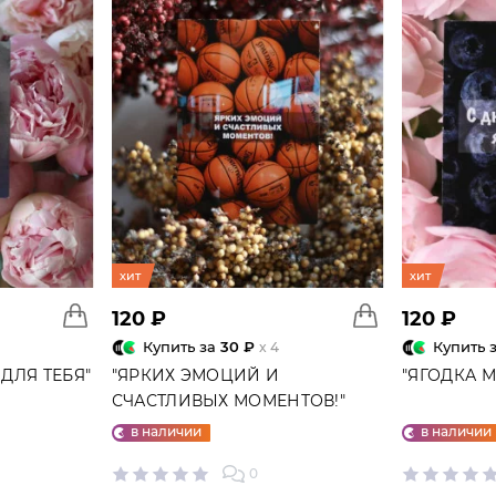
хит
хит
120 ₽
120 ₽
Купить за
30 ₽
Купить 
x 4
ДЛЯ ТЕБЯ"
"ЯРКИХ ЭМОЦИЙ И
"ЯГОДКА 
СЧАСТЛИВЫХ МОМЕНТОВ!"
ОТКРЫТКА
в наличии
в наличии
0