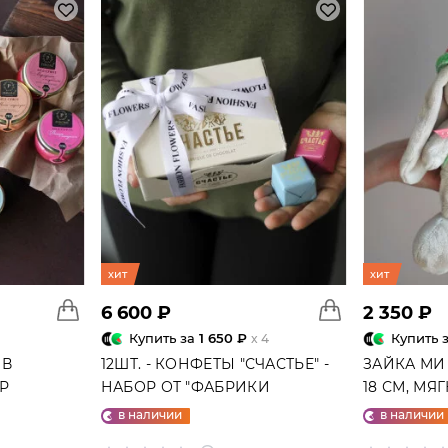
хит
хит
6 600 ₽
2 350 ₽
Купить за
1 650 ₽
Купить 
x 4
 В
12ШТ. - КОНФЕТЫ "СЧАСТЬЕ" -
ЗАЙКА МИ
ГР
НАБОР ОТ "ФАБРИКИ
18 СМ, МЯ
СЧАСТЬЕ"
в наличии
в наличии