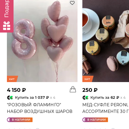
хит
хит
4 150 ₽
250 ₽
Купить за
1 037 ₽
Купить за
62 ₽
x 4
x 4
"РОЗОВЫЙ ФЛАМИНГО"
МЕД-СУФЛЕ PERONI,
НАБОР ВОЗДУШНЫХ ШАРОВ
АССОРТИМЕНТЕ 30 
№25
в наличии
в наличии