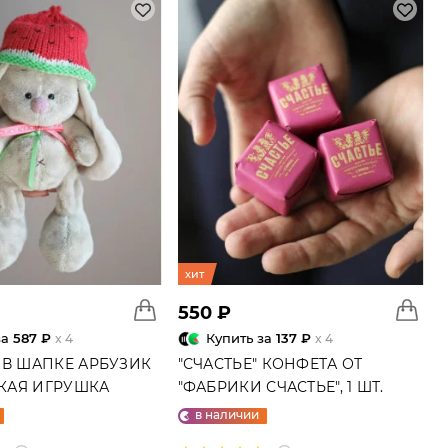
хит
550 ₽
за
587 ₽
Купить за
137 ₽
x 4
x 4
 В ШАПКЕ АРБУЗИК
"СЧАСТЬЕ" КОНФЕТА ОТ
ГКАЯ ИГРУШКА
"ФАБРИКИ СЧАСТЬЕ", 1 ШТ.
в наличии