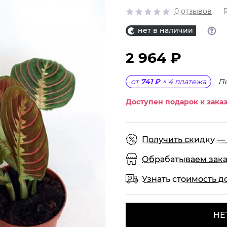
0 отзывов
нет в наличии
2 964 ₽
П
от
741 ₽
×
4
платежа
Доступен подарок к заказ
Получить скидку — 
Обрабатываем заказы
Узнать стоимость д
НЕ