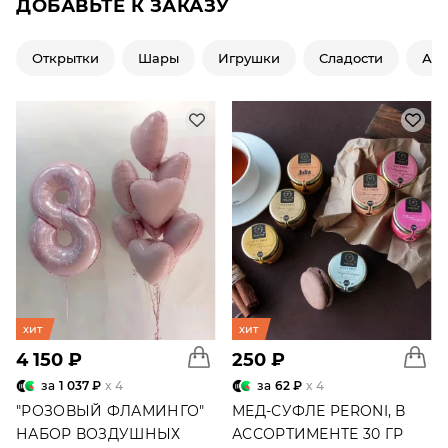
ДОБАВЬТЕ К ЗАКАЗУ
Открытки
Шары
Игрушки
Сладости
Ар
хит
хит
4 150 ₽
250 ₽
за
1 037 ₽
x 4
за
62 ₽
x 4
"РОЗОВЫЙ ФЛАМИНГО"
МЕД-СУФЛЕ PERONI, В
НАБОР ВОЗДУШНЫХ
АССОРТИМЕНТЕ 30 ГР