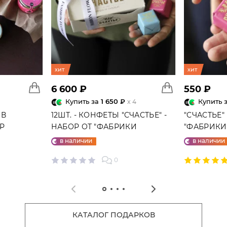
хит
хит
6 600 ₽
550 ₽
Купить за
1 650 ₽
Купить 
x 4
 В
12ШТ. - КОНФЕТЫ "СЧАСТЬЕ" -
"СЧАСТЬЕ"
ГР
НАБОР ОТ "ФАБРИКИ
"ФАБРИКИ 
СЧАСТЬЕ"
в наличии
в наличии
0
КАТАЛОГ ПОДАРКОВ