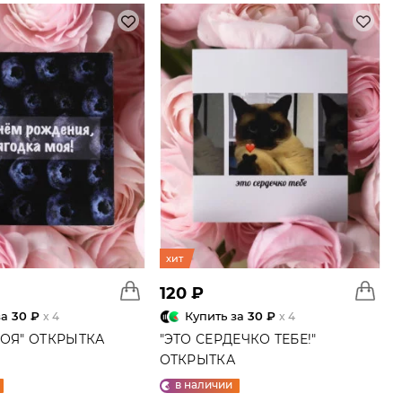
хит
120 ₽
за
30 ₽
Купить за
30 ₽
x 4
x 4
МОЯ" ОТКРЫТКА
"ЭТО СЕРДЕЧКО ТЕБЕ!"
ОТКРЫТКА
в наличии