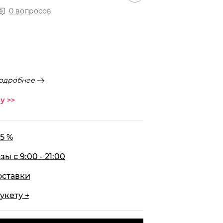
0 вопросов
одробнее
у >>
5 %
 с 9:00 - 21:00
оставки
укету +