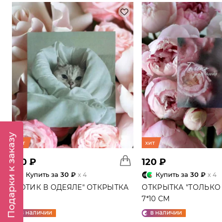
Подарки к заказу
хит
хит
120 ₽
120 ₽
Купить за
30 ₽
Купить за
30 ₽
x 4
x 4
"КОТИК В ОДЕЯЛЕ" ОТКРЫТКА
ОТКРЫТКА "ТОЛЬКО 
7*10 СМ
в наличии
в наличии