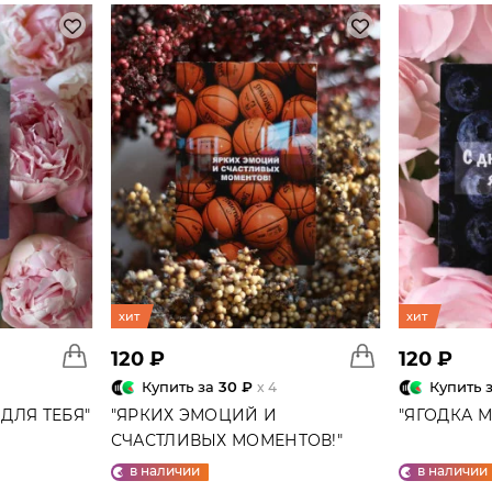
хит
хит
120 ₽
120 ₽
Купить за
30 ₽
Купить 
x 4
ДЛЯ ТЕБЯ"
"ЯРКИХ ЭМОЦИЙ И
"ЯГОДКА 
СЧАСТЛИВЫХ МОМЕНТОВ!"
ОТКРЫТКА
в наличии
в наличии