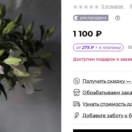
0 отзывов
распродано
1 100 ₽
П
от
275 ₽
×
4
платежа
Доступен подарок к заказ
Получить скидку — 
Обрабатываем заказы
Узнать стоимость д
Добавьте заботу к б