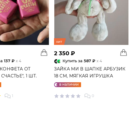
хит
2 350 ₽
за
137 ₽
Купить за
587 ₽
x 4
x 4
 КОНФЕТА ОТ
ЗАЙКА МИ В ШАПКЕ АРБУЗИК
СЧАСТЬЕ", 1 ШТ.
18 СМ, МЯГКАЯ ИГРУШКА
в наличии
1
0