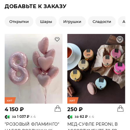
ДОБАВЬТЕ К ЗАКАЗУ
Открытки
Шары
Игрушки
Сладости
Ар
хит
хит
4 150 ₽
250 ₽
за
1 037 ₽
x 4
за
62 ₽
x 4
"РОЗОВЫЙ ФЛАМИНГО"
МЕД-СУФЛЕ PERONI, В