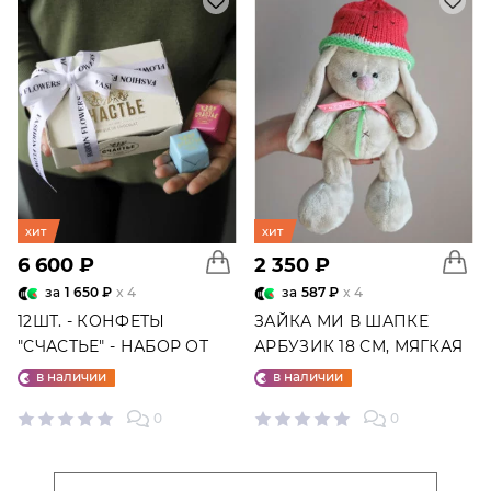
хит
хит
6 600 ₽
2 350 ₽
за
1 650 ₽
x 4
за
587 ₽
x 4
12ШТ. - КОНФЕТЫ
ЗАЙКА МИ В ШАПКЕ
"СЧАСТЬЕ" - НАБОР ОТ
АРБУЗИК 18 СМ, МЯГКАЯ
"ФАБРИКИ СЧАСТЬЕ"
ИГРУШКА
в наличии
в наличии
0
0