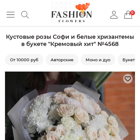
0
Кустовые розы Софи и белые хризантемы
в букете "Кремовый хит" №4568
От 10000 руб
Авторские
Моно и дуо
Букеты