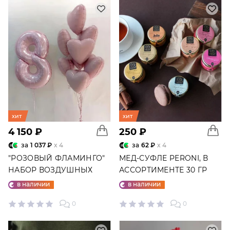
хит
хит
4 150 ₽
250 ₽
за
1 037 ₽
x 4
за
62 ₽
x 4
"РОЗОВЫЙ ФЛАМИНГО"
МЕД-СУФЛЕ PERONI, В
НАБОР ВОЗДУШНЫХ
АССОРТИМЕНТЕ 30 ГР
ШАРОВ №25
в наличии
в наличии
0
0