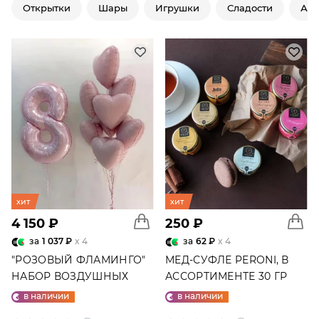
Открытки
Шары
Игрушки
Сладости
Ар
хит
хит
4 150 ₽
250 ₽
за
1 037 ₽
x 4
за
62 ₽
x 4
"РОЗОВЫЙ ФЛАМИНГО"
МЕД-СУФЛЕ PERONI, В
НАБОР ВОЗДУШНЫХ
АССОРТИМЕНТЕ 30 ГР
ШАРОВ №25
в наличии
в наличии