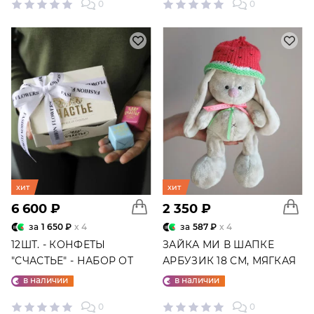
0
0
хит
хит
6 600 ₽
2 350 ₽
за
1 650 ₽
x 4
за
587 ₽
x 4
12ШТ. - КОНФЕТЫ
ЗАЙКА МИ В ШАПКЕ
"СЧАСТЬЕ" - НАБОР ОТ
АРБУЗИК 18 СМ, МЯГКАЯ
"ФАБРИКИ СЧАСТЬЕ"
ИГРУШКА
в наличии
в наличии
0
0