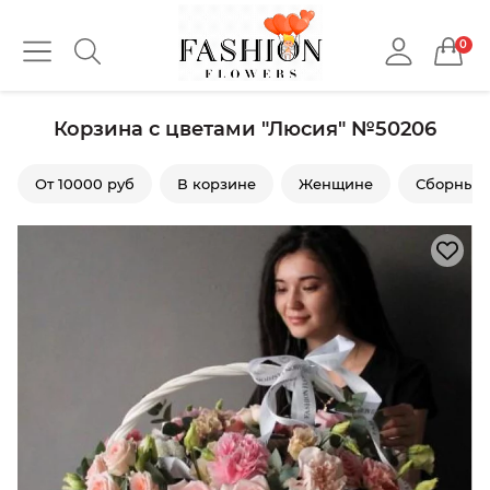
0
Корзина с цветами "Люсия" №50206
От 10000 руб
В корзине
Женщине
Сборные 