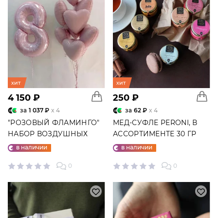
хит
хит
4 150 ₽
250 ₽
за
1 037 ₽
x 4
за
62 ₽
x 4
"РОЗОВЫЙ ФЛАМИНГО"
МЕД-СУФЛЕ PERONI, В
НАБОР ВОЗДУШНЫХ
АССОРТИМЕНТЕ 30 ГР
ШАРОВ №25
в наличии
в наличии
0
0