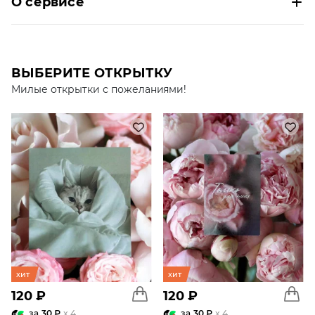
О сервисе
ВЫБЕРИТЕ ОТКРЫТКУ
Милые открытки с пожеланиями!
хит
хит
120 ₽
120 ₽
за
30 ₽
x 4
за
30 ₽
x 4