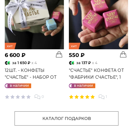
хит
хит
6 600 ₽
550 ₽
за
1 650 ₽
x 4
за
137 ₽
x 4
12ШТ. - КОНФЕТЫ
"СЧАСТЬЕ" КОНФЕТА ОТ
"СЧАСТЬЕ" - НАБОР ОТ
"ФАБРИКИ СЧАСТЬЕ", 1
"ФАБРИКИ СЧАСТЬЕ"
ШТ.
в наличии
в наличии
0
1
КАТАЛОГ ПОДАРКОВ