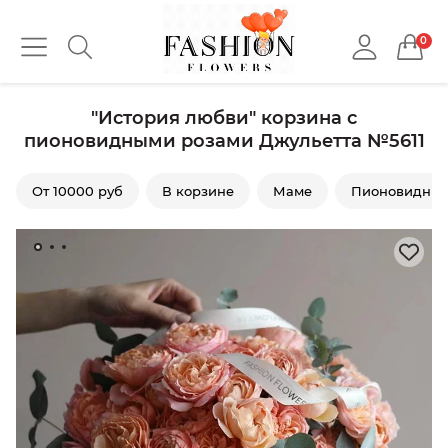
0
"История любви" корзина с
пионовидными розами Джульетта №5611
От 10000 руб
В корзине
Маме
Пионовидные