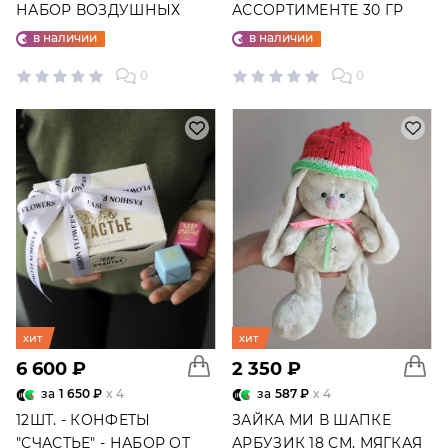
НАБОР ВОЗДУШНЫХ
АССОРТИМЕНТЕ 30 ГР
ШАРОВ №25
в наличии
в наличии
0
0
хит
хит
6 600 ₽
2 350 ₽
за
1 650 ₽
x 4
за
587 ₽
x 4
12ШТ. - КОНФЕТЫ
ЗАЙКА МИ В ШАПКЕ
"СЧАСТЬЕ" - НАБОР ОТ
АРБУЗИК 18 СМ, МЯГКАЯ