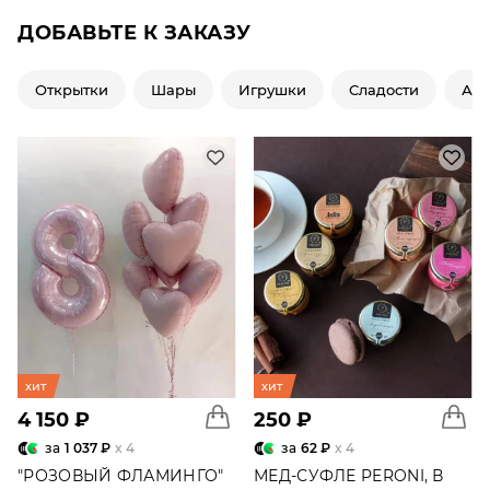
ДОБАВЬТЕ К ЗАКАЗУ
Открытки
Шары
Игрушки
Сладости
Ар
хит
хит
4 150 ₽
250 ₽
за
1 037 ₽
x 4
за
62 ₽
x 4
"РОЗОВЫЙ ФЛАМИНГО"
МЕД-СУФЛЕ PERONI, В