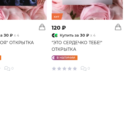
хит
120 ₽
за
30 ₽
Купить за
30 ₽
x 4
x 4
МОЯ" ОТКРЫТКА
"ЭТО СЕРДЕЧКО ТЕБЕ!"
ОТКРЫТКА
в наличии
0
0