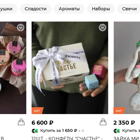
рушки
Сладости
Ароматы
Наборы
Свечи
хит
хит
6 600 ₽
2 350 ₽
Купить за
1 650 ₽
Купить 
x 4
 В
12ШТ. - КОНФЕТЫ "СЧАСТЬЕ" -
ЗАЙКА МИ