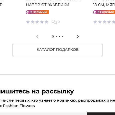
ГР
НАБОР ОТ "ФАБРИКИ
18 СМ, МЯ
СЧАСТЬЕ"
в наличии
в наличии
0
КАТАЛОГ ПОДАРКОВ
ишитесь на рассылку
в числе первых, кто узнает о новинках, распродажах и и
х Fashion Flowers