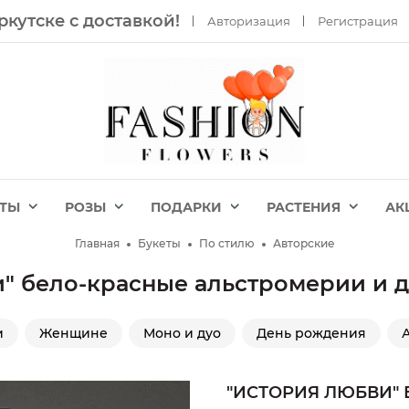
ркутске с доставкой!
Авторизация
Регистрация
ЕТЫ
РОЗЫ
ПОДАРКИ
РАСТЕНИЯ
АК
Главная
Букеты
По стилю
Авторские
и" бело-красные альстромерии и 
и
Женщине
Моно и дуо
День рождения
"ИСТОРИЯ ЛЮБВИ"