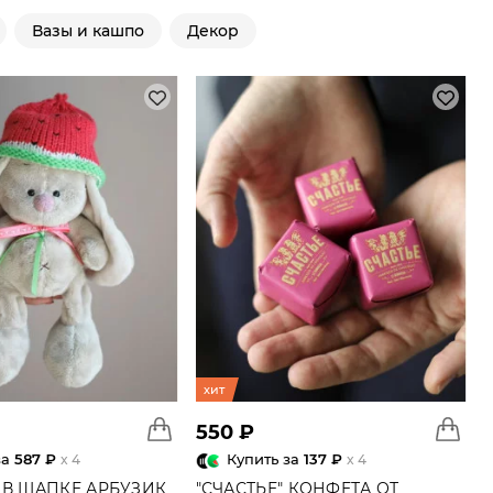
Вазы и кашпо
Декор
хит
550 ₽
за
587 ₽
Купить за
137 ₽
x 4
x 4
 В ШАПКЕ АРБУЗИК
"СЧАСТЬЕ" КОНФЕТА ОТ