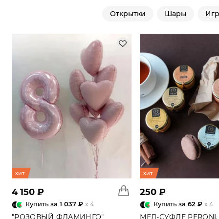
Открытки
Шары
Иг
хит
хит
4 150 ₽
250 ₽
Купить за
1 037 ₽
Купить за
62 ₽
x 4
x 4
"РОЗОВЫЙ ФЛАМИНГО"
МЕД-СУФЛЕ PERONI,