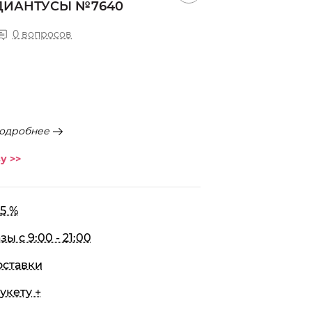
ДИАНТУСЫ №7640
0 вопросов
одробнее
у >>
5 %
 с 9:00 - 21:00
оставки
укету +