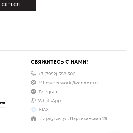
саться
СВЯЖИТЕСЬ С НАМИ!
+7 (3952) 588-500
ff.flowers.work@yandex.ru
Telegram
WhatsApp
MAX
г. Иркутск, ул. Партизанская 29