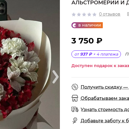
АЛЬСТРОМЕРИИ И 
0 отзывов
в наличии
3 750 ₽
П
от
937 ₽
×
4
платежа
Доступен подарок к заказ
Получить скидку — 
Обрабатываем заказы
Узнать стоимость д
Добавьте заботу к б