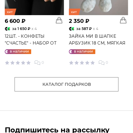
хит
хит
6 600 ₽
2 350 ₽
за
1 650 ₽
x 4
за
587 ₽
x 4
12ШТ. - КОНФЕТЫ
ЗАЙКА МИ В ШАПКЕ
"СЧАСТЬЕ" - НАБОР ОТ
АРБУЗИК 18 СМ, МЯГКАЯ
"ФАБРИКИ СЧАСТЬЕ"
ИГРУШКА
в наличии
в наличии
0
0
КАТАЛОГ ПОДАРКОВ
Подпишитесь на рассылку