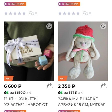
ШАРОВ №25
в наличии
в наличии
0
0
хит
хит
6 600 ₽
2 350 ₽
за
1 650 ₽
x 4
за
587 ₽
x 4
12ШТ. - КОНФЕТЫ
ЗАЙКА МИ В ШАПКЕ
"СЧАСТЬЕ" - НАБОР ОТ
АРБУЗИК 18 СМ, МЯГКАЯ
"ФАБРИКИ СЧАСТЬЕ"
ИГРУШКА
в наличии
в наличии