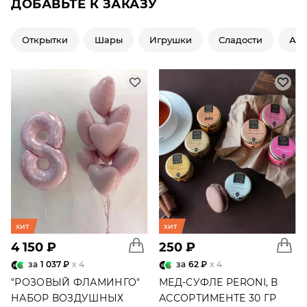
ДОБАВЬТЕ К ЗАКАЗУ
Открытки
Шары
Игрушки
Сладости
Ар
хит
хит
4 150 ₽
250 ₽
за
1 037 ₽
x 4
за
62 ₽
x 4
"РОЗОВЫЙ ФЛАМИНГО"
МЕД-СУФЛЕ PERONI, В
НАБОР ВОЗДУШНЫХ
АССОРТИМЕНТЕ 30 ГР