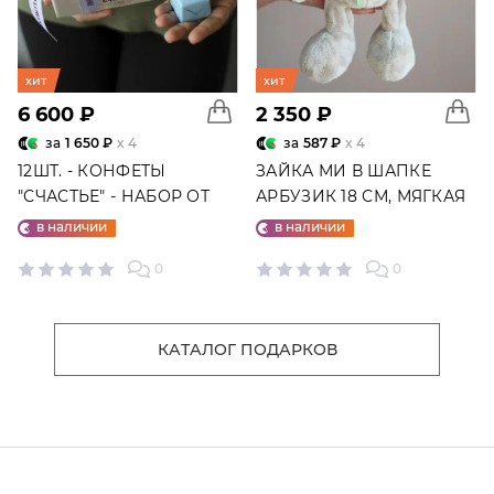
хит
хит
6 600 ₽
2 350 ₽
за
1 650 ₽
x 4
за
587 ₽
x 4
12ШТ. - КОНФЕТЫ
ЗАЙКА МИ В ШАПКЕ
"СЧАСТЬЕ" - НАБОР ОТ
АРБУЗИК 18 СМ, МЯГКАЯ
"ФАБРИКИ СЧАСТЬЕ"
ИГРУШКА
в наличии
в наличии
0
0
КАТАЛОГ ПОДАРКОВ