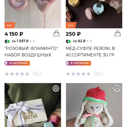
хит
хит
4 150 ₽
250 ₽
за
1 037 ₽
x 4
за
62 ₽
x 4
"РОЗОВЫЙ ФЛАМИНГО"
МЕД-СУФЛЕ PERONI, В
НАБОР ВОЗДУШНЫХ
АССОРТИМЕНТЕ 30 ГР
ШАРОВ №25
в наличии
в наличии
0
0