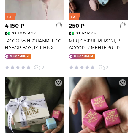
хит
хит
4 150 ₽
250 ₽
за
1 037 ₽
x 4
за
62 ₽
x 4
"РОЗОВЫЙ ФЛАМИНГО"
МЕД-СУФЛЕ PERONI, В
НАБОР ВОЗДУШНЫХ
АССОРТИМЕНТЕ 30 ГР
ШАРОВ №25
в наличии
в наличии
0
0