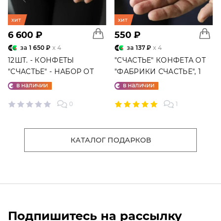
хит
хит
6 600 ₽
550 ₽
за
1 650 ₽
x 4
за
137 ₽
x 4
12ШТ. - КОНФЕТЫ
"СЧАСТЬЕ" КОНФЕТА ОТ
"СЧАСТЬЕ" - НАБОР ОТ
"ФАБРИКИ СЧАСТЬЕ", 1
"ФАБРИКИ СЧАСТЬЕ"
ШТ.
в наличии
в наличии
0
1
КАТАЛОГ ПОДАРКОВ
Подпишитесь на рассылку