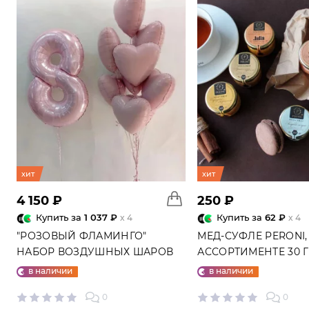
хит
хит
4 150 ₽
250 ₽
Купить за
1 037 ₽
Купить за
62 ₽
x 4
x 4
"РОЗОВЫЙ ФЛАМИНГО"
МЕД-СУФЛЕ PERONI,
НАБОР ВОЗДУШНЫХ ШАРОВ
АССОРТИМЕНТЕ 30 
№25
в наличии
в наличии
0
0