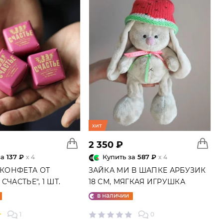
хит
2 350 ₽
за
137 ₽
Купить за
587 ₽
x 4
x 4
 КОНФЕТА ОТ
ЗАЙКА МИ В ШАПКЕ АРБУЗИК
СЧАСТЬЕ", 1 ШТ.
18 СМ, МЯГКАЯ ИГРУШКА
в наличии
1
0