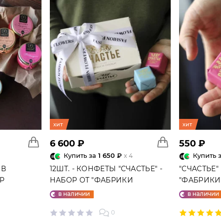
хит
хит
6 600 ₽
550 ₽
Купить за
1 650 ₽
Купить 
x 4
 В
12ШТ. - КОНФЕТЫ "СЧАСТЬЕ" -
"СЧАСТЬЕ"
ГР
НАБОР ОТ "ФАБРИКИ
"ФАБРИКИ 
СЧАСТЬЕ"
в наличии
в наличии
0