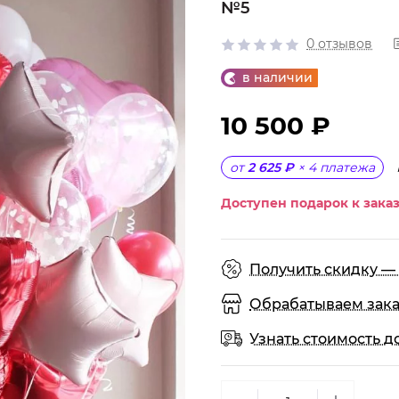
№5
0 отзывов
в наличии
10 500 ₽
от
2 625 ₽
×
4
платежа
Доступен подарок к заказ
Получить скидку — 
Обрабатываем заказы
Узнать стоимость д