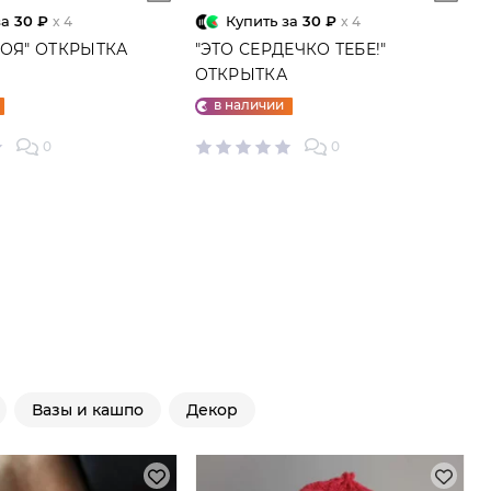
за
30 ₽
Купить за
30 ₽
x 4
x 4
МОЯ" ОТКРЫТКА
"ЭТО СЕРДЕЧКО ТЕБЕ!"
ОТКРЫТКА
в наличии
0
0
Вазы и кашпо
Декор