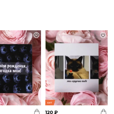
хит
120 ₽