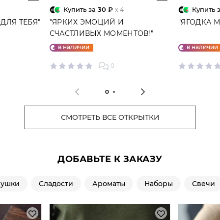
Купить за
30 ₽
Купить 
x 4
ДЛЯ ТЕБЯ"
"ЯРКИХ ЭМОЦИЙ И
"ЯГОДКА 
СЧАСТЛИВЫХ МОМЕНТОВ!"
ОТКРЫТКА
в наличии
в наличии
0
СМОТРЕТЬ ВСЕ ОТКРЫТКИ
ДОБАВЬТЕ К ЗАКАЗУ
рушки
Сладости
Ароматы
Наборы
Свечи