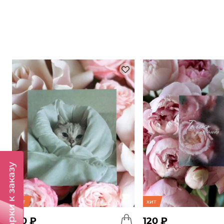
Подарки к заказу
хит
хит
120 ₽
120 ₽