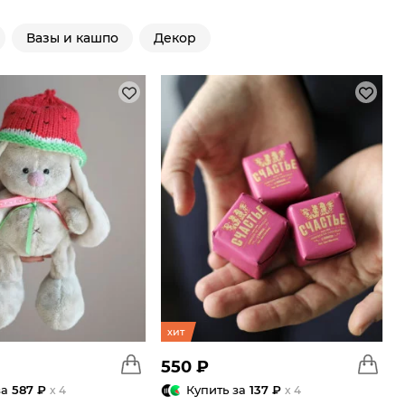
Вазы и кашпо
Декор
хит
550 ₽
за
587 ₽
Купить за
137 ₽
x 4
x 4