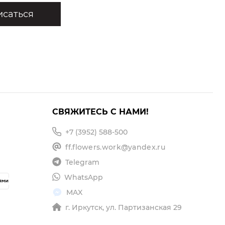
саться
СВЯЖИТЕСЬ С НАМИ!
+7 (3952) 588-500
ff.flowers.work@yandex.ru
Telegram
WhatsApp
MAX
г. Иркутск, ул. Партизанская 29