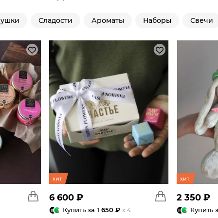
рушки
Сладости
Ароматы
Наборы
Свечи
хит
хит
6 600 ₽
2 350 ₽
Купить за
1 650 ₽
Купить 
x 4