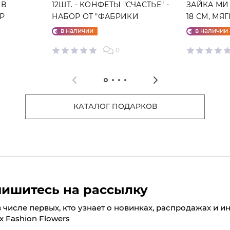
 В
12ШТ. - КОНФЕТЫ "СЧАСТЬЕ" -
ЗАЙКА МИ
ГР
НАБОР ОТ "ФАБРИКИ
18 СМ, МЯ
СЧАСТЬЕ"
в наличии
в наличии
0
КАТАЛОГ ПОДАРКОВ
ишитесь на рассылку
в числе первых, кто узнает о новинках, распродажах и и
х Fashion Flowers