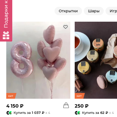
Подарки к заказу
Открытки
Шары
Иг
хит
хит
4 150 ₽
250 ₽
Купить за
1 037 ₽
Купить за
62 ₽
x 4
x 4