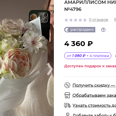
АМАРИЛЛИСОМ НИ
№4796
0 отзывов
распродано
4 360 ₽
от
1 090 ₽
×
4
платежа
Доступен подарок к заказ
Получить скидку — 
Обрабатываем заказы
Узнать стоимость д
Добавьте заботу к б