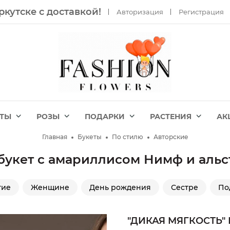
ркутске с доставкой!
Авторизация
Регистрация
ЕТЫ
РОЗЫ
ПОДАРКИ
РАСТЕНИЯ
АК
Главная
Букеты
По стилю
Авторские
 букет с амариллисом Нимф и ал
гие
Женщине
День рождения
Сестре
По
"ДИКАЯ МЯГКОСТЬ" 