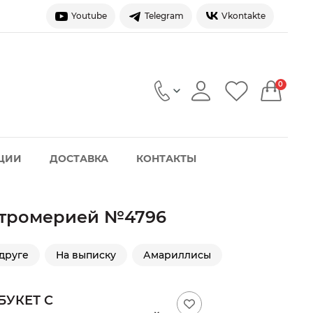
Youtube
Telegram
Vkontakte
0
ЦИИ
ДОСТАВКА
КОНТАКТЫ
ьстромерией №4796
друге
На выписку
Амариллисы
БУКЕТ С