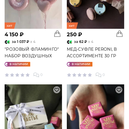
хит
хит
4 150 ₽
250 ₽
за
1 037 ₽
x 4
за
62 ₽
x 4
"РОЗОВЫЙ ФЛАМИНГО"
МЕД-СУФЛЕ PERONI, В
НАБОР ВОЗДУШНЫХ
АССОРТИМЕНТЕ 30 ГР
ШАРОВ №25
в наличии
в наличии
0
0