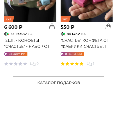
хит
хит
6 600 ₽
550 ₽
за
1 650 ₽
x 4
за
137 ₽
x 4
12ШТ. - КОНФЕТЫ
"СЧАСТЬЕ" КОНФЕТА ОТ
"СЧАСТЬЕ" - НАБОР ОТ
"ФАБРИКИ СЧАСТЬЕ", 1
"ФАБРИКИ СЧАСТЬЕ"
ШТ.
в наличии
в наличии
0
1
КАТАЛОГ ПОДАРКОВ