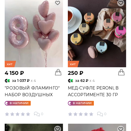
хит
хит
4 150 ₽
250 ₽
за
1 037 ₽
x 4
за
62 ₽
x 4
"РОЗОВЫЙ ФЛАМИНГО"
МЕД-СУФЛЕ PERONI, В
НАБОР ВОЗДУШНЫХ
АССОРТИМЕНТЕ 30 ГР
ШАРОВ №25
в наличии
в наличии
0
0