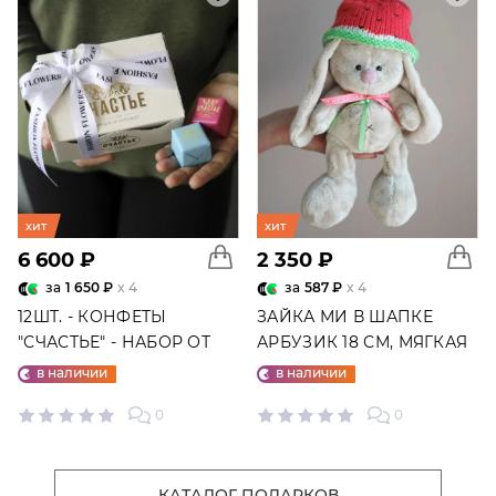
хит
хит
6 600 ₽
2 350 ₽
за
1 650 ₽
x 4
за
587 ₽
x 4
12ШТ. - КОНФЕТЫ
ЗАЙКА МИ В ШАПКЕ
"СЧАСТЬЕ" - НАБОР ОТ
АРБУЗИК 18 СМ, МЯГКАЯ
"ФАБРИКИ СЧАСТЬЕ"
ИГРУШКА
в наличии
в наличии
0
0
КАТАЛОГ ПОДАРКОВ