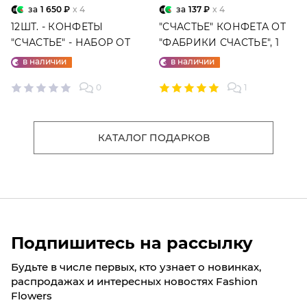
за
1 650 ₽
x 4
за
137 ₽
x 4
12ШТ. - КОНФЕТЫ
"СЧАСТЬЕ" КОНФЕТА ОТ
"СЧАСТЬЕ" - НАБОР ОТ
"ФАБРИКИ СЧАСТЬЕ", 1
"ФАБРИКИ СЧАСТЬЕ"
ШТ.
в наличии
в наличии
0
1
КАТАЛОГ ПОДАРКОВ
Подпишитесь на рассылку
Будьте в числе первых, кто узнает о новинках,
распродажах и интересных новостях Fashion
Flowers