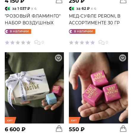
4 150 ₽
250 ₽
за
1 037 ₽
x 4
за
62 ₽
x 4
"РОЗОВЫЙ ФЛАМИНГО"
МЕД-СУФЛЕ PERONI, В
НАБОР ВОЗДУШНЫХ
АССОРТИМЕНТЕ 30 ГР
ШАРОВ №25
в наличии
в наличии
0
0
хит
хит
6 600 ₽
550 ₽