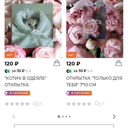
хит
хит
120 ₽
120 ₽
за
30 ₽
x 4
за
30 ₽
x 4
"КОТИК В ОДЕЯЛЕ"
ОТКРЫТКА "ТОЛЬКО ДЛЯ
ОТКРЫТКА
ТЕБЯ" 7*10 СМ
в наличии
в наличии
0
0