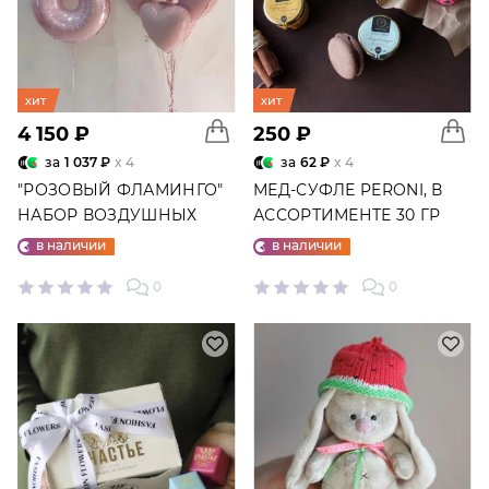
хит
хит
4 150 ₽
250 ₽
за
1 037 ₽
x 4
за
62 ₽
x 4
"РОЗОВЫЙ ФЛАМИНГО"
МЕД-СУФЛЕ PERONI, В
НАБОР ВОЗДУШНЫХ
АССОРТИМЕНТЕ 30 ГР
ШАРОВ №25
в наличии
в наличии
0
0