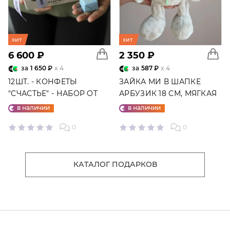
хит
хит
6 600 ₽
2 350 ₽
за
1 650 ₽
x 4
за
587 ₽
x 4
12ШТ. - КОНФЕТЫ
ЗАЙКА МИ В ШАПКЕ
"СЧАСТЬЕ" - НАБОР ОТ
АРБУЗИК 18 СМ, МЯГКАЯ
"ФАБРИКИ СЧАСТЬЕ"
ИГРУШКА
в наличии
в наличии
0
0
КАТАЛОГ ПОДАРКОВ