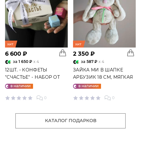
хит
хит
6 600 ₽
2 350 ₽
за
1 650 ₽
x 4
за
587 ₽
x 4
12ШТ. - КОНФЕТЫ
ЗАЙКА МИ В ШАПКЕ
"СЧАСТЬЕ" - НАБОР ОТ
АРБУЗИК 18 СМ, МЯГКАЯ
"ФАБРИКИ СЧАСТЬЕ"
ИГРУШКА
в наличии
в наличии
0
0
КАТАЛОГ ПОДАРКОВ