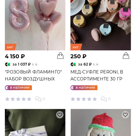
хит
хит
4 150 ₽
250 ₽
за
1 037 ₽
x 4
за
62 ₽
x 4
"РОЗОВЫЙ ФЛАМИНГО"
МЕД-СУФЛЕ PERONI, В
НАБОР ВОЗДУШНЫХ
АССОРТИМЕНТЕ 30 ГР
ШАРОВ №25
в наличии
в наличии
0
0