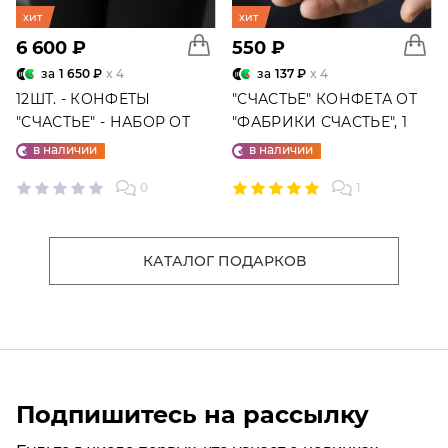
хит
хит
6 600 ₽
550 ₽
за
1 650 ₽
x 4
за
137 ₽
x 4
12ШТ. - КОНФЕТЫ
"СЧАСТЬЕ" КОНФЕТА ОТ
"СЧАСТЬЕ" - НАБОР ОТ
"ФАБРИКИ СЧАСТЬЕ", 1
"ФАБРИКИ СЧАСТЬЕ"
ШТ.
в наличии
в наличии
0
1
КАТАЛОГ ПОДАРКОВ
Подпишитесь на рассылку