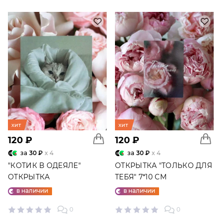
хит
хит
120 ₽
120 ₽
за
30 ₽
x 4
за
30 ₽
x 4
"КОТИК В ОДЕЯЛЕ"
ОТКРЫТКА "ТОЛЬКО ДЛЯ
ОТКРЫТКА
ТЕБЯ" 7*10 СМ
в наличии
в наличии
0
0