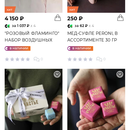
хит
хит
4 150 ₽
250 ₽
за
1 037 ₽
x 4
за
62 ₽
x 4
"РОЗОВЫЙ ФЛАМИНГО"
МЕД-СУФЛЕ PERONI, В
НАБОР ВОЗДУШНЫХ
АССОРТИМЕНТЕ 30 ГР
ШАРОВ №25
в наличии
в наличии
0
0