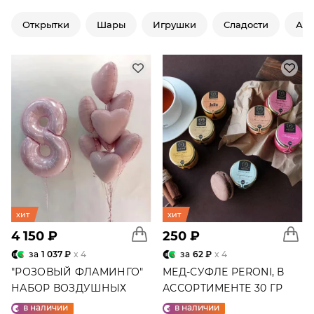
Открытки
Шары
Игрушки
Сладости
Ар
хит
хит
4 150 ₽
250 ₽
за
1 037 ₽
x 4
за
62 ₽
x 4
"РОЗОВЫЙ ФЛАМИНГО"
МЕД-СУФЛЕ PERONI, В
НАБОР ВОЗДУШНЫХ
АССОРТИМЕНТЕ 30 ГР
ШАРОВ №25
в наличии
в наличии