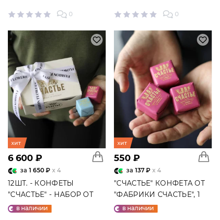
0
0
хит
хит
6 600 ₽
550 ₽
за
1 650 ₽
x 4
за
137 ₽
x 4
12ШТ. - КОНФЕТЫ
"СЧАСТЬЕ" КОНФЕТА ОТ
"СЧАСТЬЕ" - НАБОР ОТ
"ФАБРИКИ СЧАСТЬЕ", 1
"ФАБРИКИ СЧАСТЬЕ"
ШТ.
в наличии
в наличии