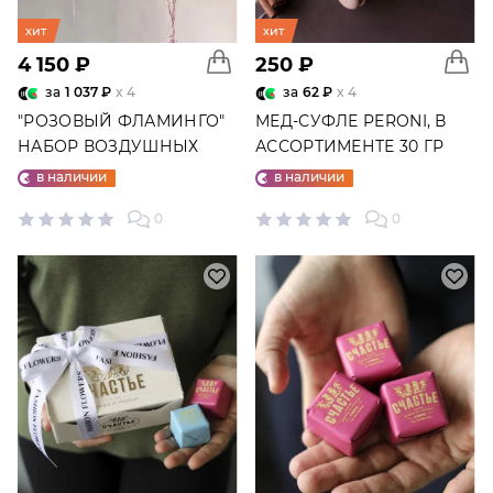
хит
хит
4 150 ₽
250 ₽
за
1 037 ₽
x 4
за
62 ₽
x 4
"РОЗОВЫЙ ФЛАМИНГО"
МЕД-СУФЛЕ PERONI, В
НАБОР ВОЗДУШНЫХ
АССОРТИМЕНТЕ 30 ГР
ШАРОВ №25
в наличии
в наличии
0
0