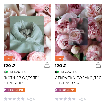
хит
хит
120 ₽
120 ₽
за
30 ₽
x 4
за
30 ₽
x 4
"КОТИК В ОДЕЯЛЕ"
ОТКРЫТКА "ТОЛЬКО ДЛЯ
ОТКРЫТКА
ТЕБЯ" 7*10 СМ
в наличии
в наличии
0
0