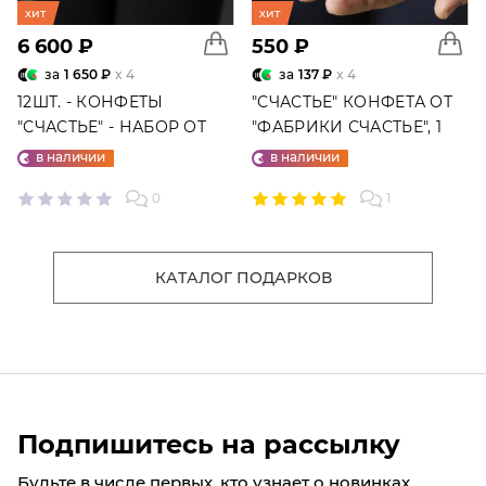
хит
хит
6 600 ₽
550 ₽
за
1 650 ₽
x 4
за
137 ₽
x 4
12ШТ. - КОНФЕТЫ
"СЧАСТЬЕ" КОНФЕТА ОТ
"СЧАСТЬЕ" - НАБОР ОТ
"ФАБРИКИ СЧАСТЬЕ", 1
"ФАБРИКИ СЧАСТЬЕ"
ШТ.
в наличии
в наличии
0
1
КАТАЛОГ ПОДАРКОВ
Подпишитесь на рассылку
Будьте в числе первых, кто узнает о новинках,