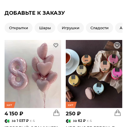
ДОБАВЬТЕ К ЗАКАЗУ
Открытки
Шары
Игрушки
Сладости
Ар
хит
хит
4 150 ₽
250 ₽
за
1 037 ₽
x 4
за
62 ₽
x 4