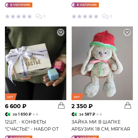
ШАРОВ №25
в наличии
в наличии
0
0
хит
хит
6 600 ₽
2 350 ₽
за
1 650 ₽
x 4
за
587 ₽
x 4
12ШТ. - КОНФЕТЫ
ЗАЙКА МИ В ШАПКЕ
"СЧАСТЬЕ" - НАБОР ОТ
АРБУЗИК 18 СМ, МЯГКАЯ
"ФАБРИКИ СЧАСТЬЕ"
ИГРУШКА
в наличии
в наличии