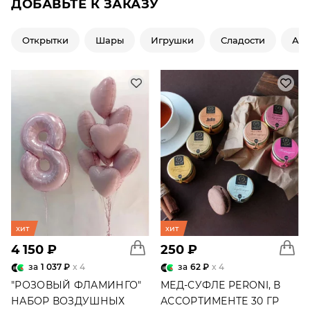
ДОБАВЬТЕ К ЗАКАЗУ
Открытки
Шары
Игрушки
Сладости
Ар
хит
хит
4 150 ₽
250 ₽
за
1 037 ₽
x 4
за
62 ₽
x 4
"РОЗОВЫЙ ФЛАМИНГО"
МЕД-СУФЛЕ PERONI, В
НАБОР ВОЗДУШНЫХ
АССОРТИМЕНТЕ 30 ГР