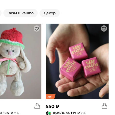
Вазы и кашпо
Декор
хит
550 ₽
за
587 ₽
Купить за
137 ₽
x 4
x 4