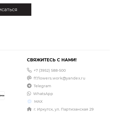
саться
СВЯЖИТЕСЬ С НАМИ!
+7 (3952) 588-500
ff.flowers.work@yandex.ru
Telegram
WhatsApp
MAX
г. Иркутск, ул. Партизанская 29