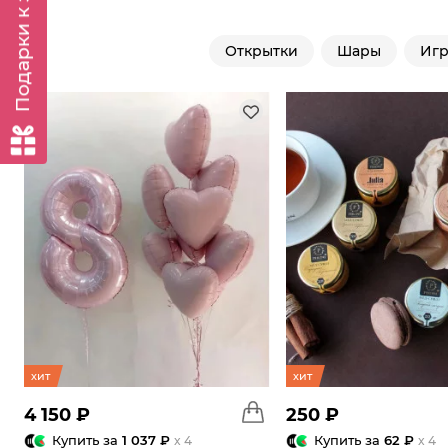
Подарки к заказу
Открытки
Шары
Иг
хит
хит
4 150 ₽
250 ₽
Купить за
1 037 ₽
Купить за
62 ₽
x 4
x 4