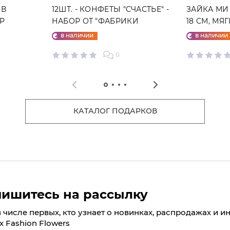
 В
12ШТ. - КОНФЕТЫ "СЧАСТЬЕ" -
ЗАЙКА МИ
ГР
НАБОР ОТ "ФАБРИКИ
18 СМ, МЯ
СЧАСТЬЕ"
в наличии
в наличии
0
КАТАЛОГ ПОДАРКОВ
ишитесь на рассылку
в числе первых, кто узнает о новинках, распродажах и и
х Fashion Flowers