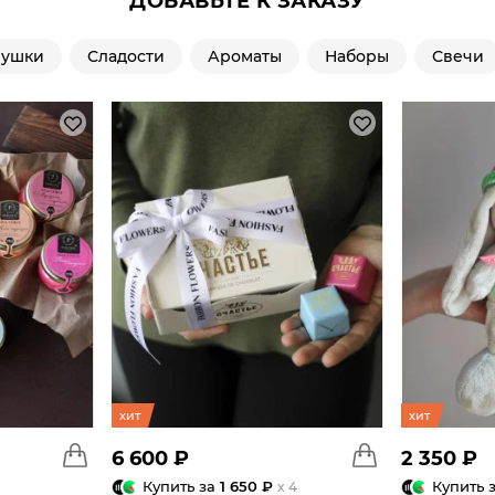
ДОБАВЬТЕ К ЗАКАЗУ
рушки
Сладости
Ароматы
Наборы
Свечи
хит
хит
6 600 ₽
2 350 ₽
Купить за
1 650 ₽
Купить 
x 4