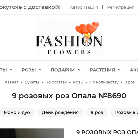
ркутске с доставкой!
Авторизация
Регистрация
ЕТЫ
РОЗЫ
ПОДАРКИ
РАСТЕНИЯ
АК
Главная
Букеты
По составу
Розы
По количеству
9 роз
9 розовых роз Опала №8690
Моно и дуо
День рождения
9 роз
Розовые 
9 РОЗОВЫХ РОЗ ОП