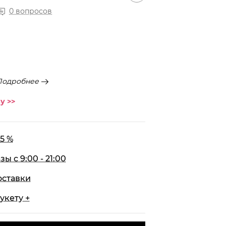
0 вопросов
Подробнее
у >>
5 %
 с 9:00 - 21:00
оставки
укету +