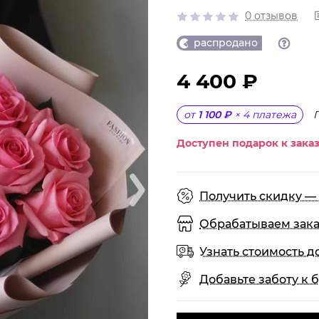
0 отзывов
распродано
4 400 ₽
от
1 100 ₽
×
4
платежа
Доступен подарок к заказ
Получить скидку — 
Обрабатываем заказы
Узнать стоимость д
Добавьте заботу к б