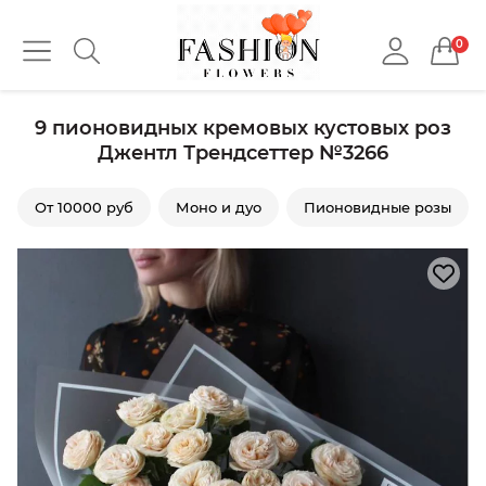
0
9 пионовидных кремовых кустовых роз
Джентл Трендсеттер №3266
От 10000 руб
Моно и дуо
Пионовидные розы