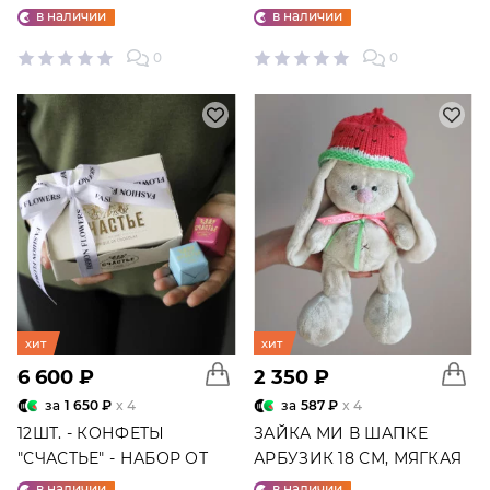
ШАРОВ №25
в наличии
в наличии
0
0
хит
хит
6 600 ₽
2 350 ₽
за
1 650 ₽
x 4
за
587 ₽
x 4
12ШТ. - КОНФЕТЫ
ЗАЙКА МИ В ШАПКЕ
"СЧАСТЬЕ" - НАБОР ОТ
АРБУЗИК 18 СМ, МЯГКАЯ
"ФАБРИКИ СЧАСТЬЕ"
ИГРУШКА
в наличии
в наличии