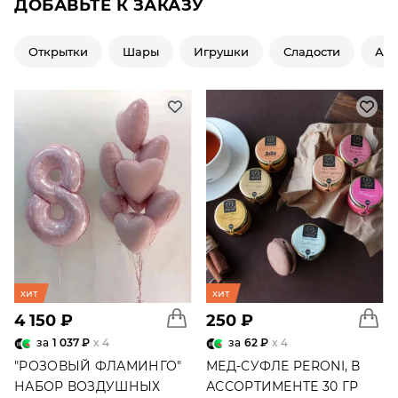
ДОБАВЬТЕ К ЗАКАЗУ
Открытки
Шары
Игрушки
Сладости
Ар
хит
хит
4 150 ₽
250 ₽
за
1 037 ₽
x 4
за
62 ₽
x 4
"РОЗОВЫЙ ФЛАМИНГО"
МЕД-СУФЛЕ PERONI, В
НАБОР ВОЗДУШНЫХ
АССОРТИМЕНТЕ 30 ГР