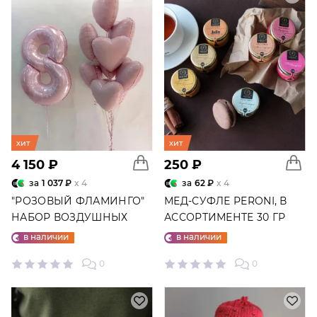
хит
хит
4 150 ₽
250 ₽
за
1 037 ₽
x 4
за
62 ₽
x 4
"РОЗОВЫЙ ФЛАМИНГО"
МЕД-СУФЛЕ PERONI, В
НАБОР ВОЗДУШНЫХ
АССОРТИМЕНТЕ 30 ГР
ШАРОВ №25
в наличии
в наличии
0
0