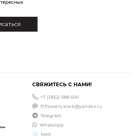
нтересных
саться
СВЯЖИТЕСЬ С НАМИ!
+7 (3952) 588-500
ff.flowers.work@yandex.ru
Telegram
WhatsApp
MAX