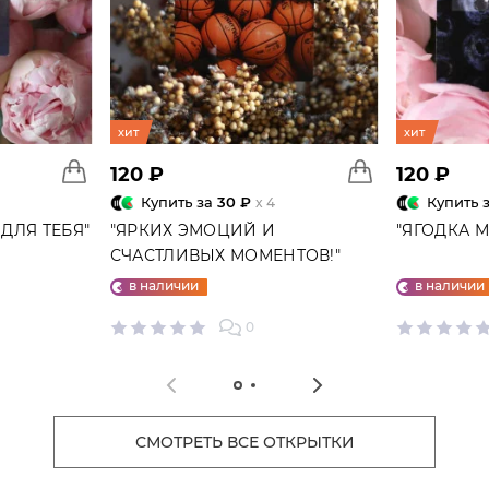
хит
хит
120 ₽
120 ₽
Купить за
30 ₽
Купить 
x 4
ДЛЯ ТЕБЯ"
"ЯРКИХ ЭМОЦИЙ И
"ЯГОДКА 
СЧАСТЛИВЫХ МОМЕНТОВ!"
ОТКРЫТКА
в наличии
в наличии
0
СМОТРЕТЬ ВСЕ ОТКРЫТКИ