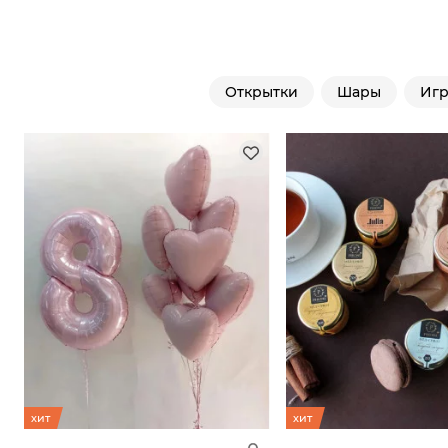
Открытки
Шары
Иг
хит
хит