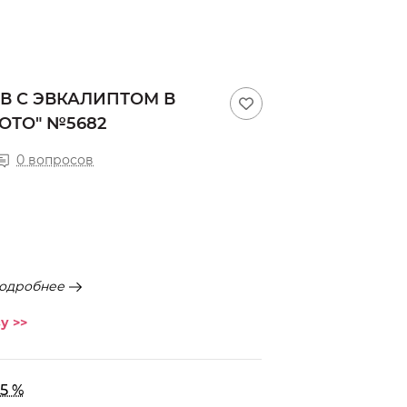
В С ЭВКАЛИПТОМ В
ОТО" №5682
0 вопросов
одробнее
у >>
5 %