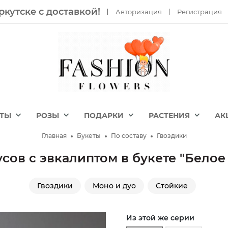
ркутске с доставкой!
Авторизация
Регистрация
ЕТЫ
РОЗЫ
ПОДАРКИ
РАСТЕНИЯ
АК
Главная
Букеты
По составу
Гвоздики
усов с эвкалиптом в букете "Белое
Гвоздики
Моно и дуо
Стойкие
Из этой же серии