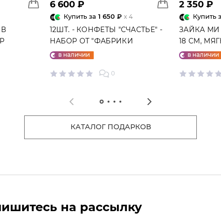
6 600 ₽
2 350 ₽
Купить за
1 650 ₽
Купить 
x 4
 В
12ШТ. - КОНФЕТЫ "СЧАСТЬЕ" -
ЗАЙКА МИ
ГР
НАБОР ОТ "ФАБРИКИ
18 СМ, МЯ
СЧАСТЬЕ"
в наличии
в наличии
0
КАТАЛОГ ПОДАРКОВ
ишитесь на рассылку