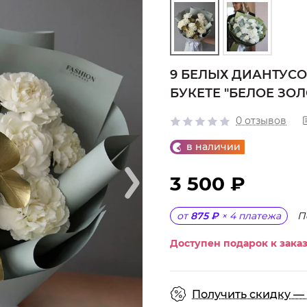
9 БЕЛЫХ ДИАНТУСО
БУКЕТЕ "БЕЛОЕ ЗОЛ
0 отзывов
в наличии
3 500 ₽
П
от
875 ₽
×
4
платежа
Доступен подарок к заказ
Получить скидку — 