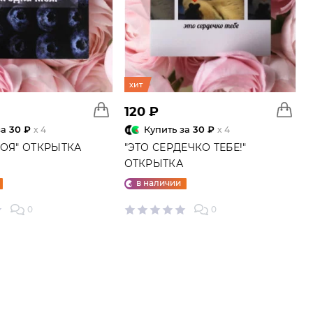
хит
120 ₽
за
30 ₽
Купить за
30 ₽
x 4
x 4
МОЯ" ОТКРЫТКА
"ЭТО СЕРДЕЧКО ТЕБЕ!"
ОТКРЫТКА
в наличии
0
0