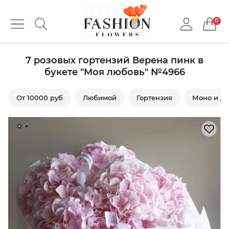
0
7 розовых гортензий Верена пинк в
букете "Моя любовь" №4966
От 10000 руб
Любимой
Гортензия
Моно и ду