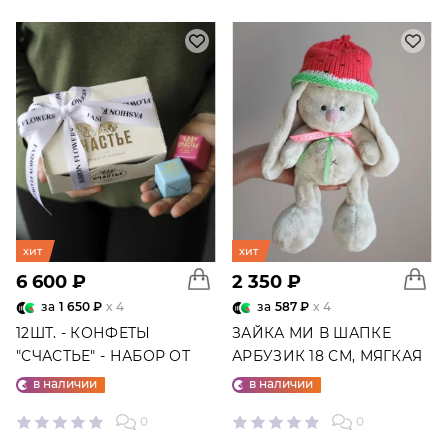
хит
хит
6 600 ₽
2 350 ₽
за
1 650 ₽
x 4
за
587 ₽
x 4
12ШТ. - КОНФЕТЫ
ЗАЙКА МИ В ШАПКЕ
"СЧАСТЬЕ" - НАБОР ОТ
АРБУЗИК 18 СМ, МЯГКАЯ
"ФАБРИКИ СЧАСТЬЕ"
ИГРУШКА
в наличии
в наличии
0
0