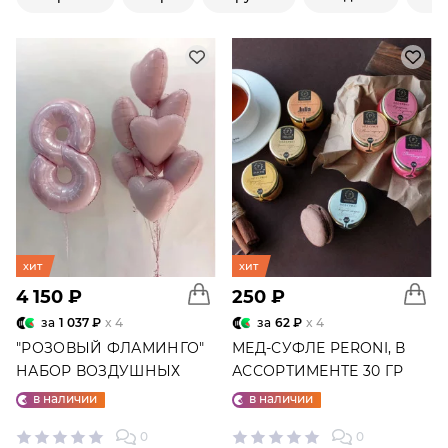
хит
хит
4 150 ₽
250 ₽
за
1 037 ₽
x 4
за
62 ₽
x 4
"РОЗОВЫЙ ФЛАМИНГО"
МЕД-СУФЛЕ PERONI, В
НАБОР ВОЗДУШНЫХ
АССОРТИМЕНТЕ 30 ГР
ШАРОВ №25
в наличии
в наличии
0
0