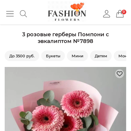
0
3 розовые герберы Помпони с
эвкалиптом №7898
До 3500 руб.
Букеты
Мини
Детям
Моно 