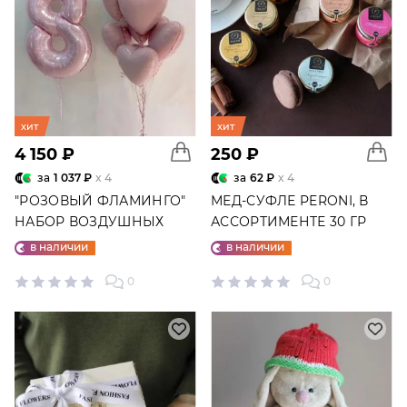
хит
хит
4 150 ₽
250 ₽
за
1 037 ₽
x 4
за
62 ₽
x 4
"РОЗОВЫЙ ФЛАМИНГО"
МЕД-СУФЛЕ PERONI, В
НАБОР ВОЗДУШНЫХ
АССОРТИМЕНТЕ 30 ГР
ШАРОВ №25
в наличии
в наличии
0
0