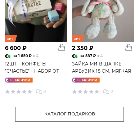
хит
хит
6 600 ₽
2 350 ₽
за
1 650 ₽
x 4
за
587 ₽
x 4
12ШТ. - КОНФЕТЫ
ЗАЙКА МИ В ШАПКЕ
"СЧАСТЬЕ" - НАБОР ОТ
АРБУЗИК 18 СМ, МЯГКАЯ
"ФАБРИКИ СЧАСТЬЕ"
ИГРУШКА
в наличии
в наличии
0
0
КАТАЛОГ ПОДАРКОВ