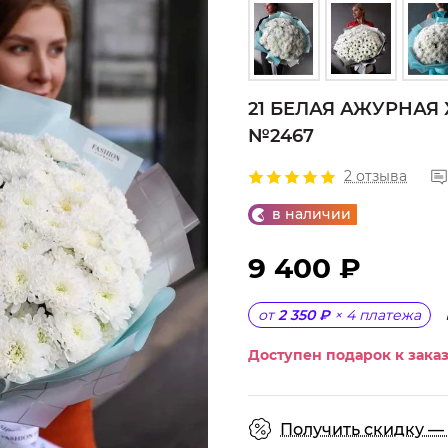
21 БЕЛАЯ АЖУРНАЯ
№2467
2 отзыва
в наличии
9 400 ₽
от
2 350 ₽
×
4
платежа
Доступен подарок к заказ
Получить скидку — 