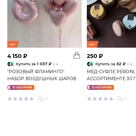
хит
хит
4 150 ₽
250 ₽
Купить за
1 037 ₽
Купить за
62 ₽
x 4
x 4
"РОЗОВЫЙ ФЛАМИНГО"
МЕД-СУФЛЕ PERONI,
НАБОР ВОЗДУШНЫХ ШАРОВ
АССОРТИМЕНТЕ 30 
№25
в наличии
в наличии
0
0