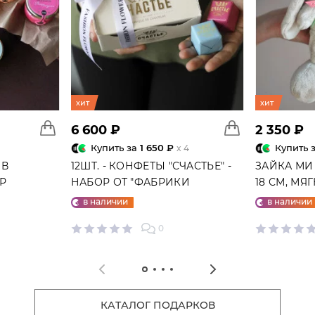
хит
хит
6 600 ₽
2 350 ₽
Купить за
1 650 ₽
Купить 
x 4
 В
12ШТ. - КОНФЕТЫ "СЧАСТЬЕ" -
ЗАЙКА МИ
ГР
НАБОР ОТ "ФАБРИКИ
18 СМ, МЯ
СЧАСТЬЕ"
в наличии
в наличии
0
КАТАЛОГ ПОДАРКОВ