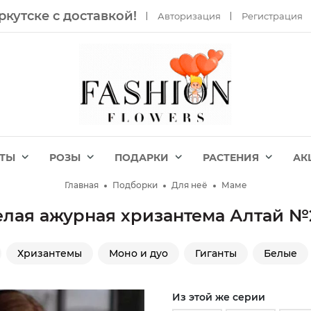
ркутске с доставкой!
Авторизация
Регистрация
ЕТЫ
РОЗЫ
ПОДАРКИ
РАСТЕНИЯ
АК
Главная
Подборки
Для неё
Маме
белая ажурная хризантема Алтай №
Хризантемы
Моно и дуо
Гиганты
Белые
Из этой же серии