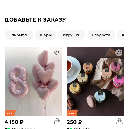
ДОБАВЬТЕ К ЗАКАЗУ
Открытки
Шары
Игрушки
Сладости
Ар
хит
хит
4 150 ₽
250 ₽