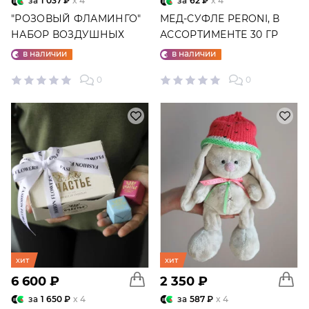
за
1 037 ₽
x 4
за
62 ₽
x 4
"РОЗОВЫЙ ФЛАМИНГО"
МЕД-СУФЛЕ PERONI, В
НАБОР ВОЗДУШНЫХ
АССОРТИМЕНТЕ 30 ГР
ШАРОВ №25
в наличии
в наличии
0
0
хит
хит
6 600 ₽
2 350 ₽
за
1 650 ₽
x 4
за
587 ₽
x 4