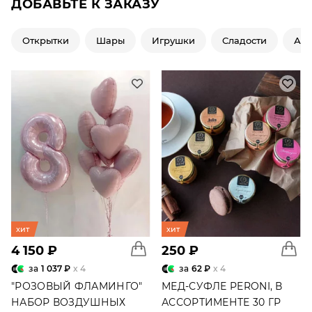
ДОБАВЬТЕ К ЗАКАЗУ
Открытки
Шары
Игрушки
Сладости
Ар
хит
хит
4 150 ₽
250 ₽
за
1 037 ₽
x 4
за
62 ₽
x 4
"РОЗОВЫЙ ФЛАМИНГО"
МЕД-СУФЛЕ PERONI, В
НАБОР ВОЗДУШНЫХ
АССОРТИМЕНТЕ 30 ГР