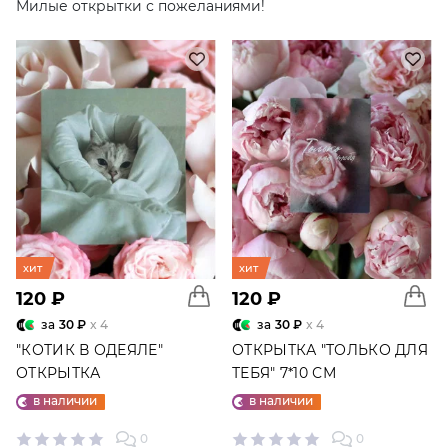
Милые открытки с пожеланиями!
хит
хит
120 ₽
120 ₽
за
30 ₽
x 4
за
30 ₽
x 4
"КОТИК В ОДЕЯЛЕ"
ОТКРЫТКА "ТОЛЬКО ДЛЯ
ОТКРЫТКА
ТЕБЯ" 7*10 СМ
в наличии
в наличии
0
0