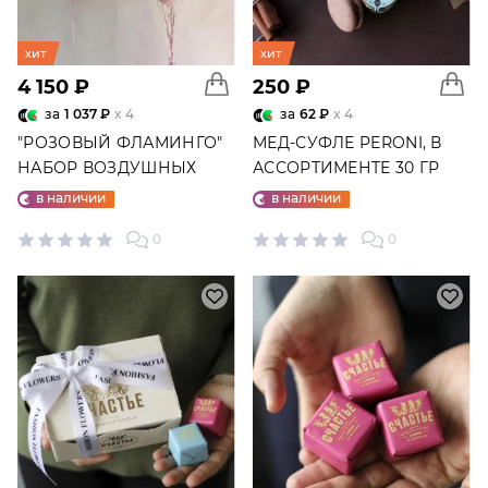
хит
хит
4 150 ₽
250 ₽
за
1 037 ₽
x 4
за
62 ₽
x 4
"РОЗОВЫЙ ФЛАМИНГО"
МЕД-СУФЛЕ PERONI, В
НАБОР ВОЗДУШНЫХ
АССОРТИМЕНТЕ 30 ГР
ШАРОВ №25
в наличии
в наличии
0
0