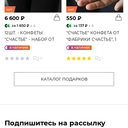
хит
хит
6 600 ₽
550 ₽
за
1 650 ₽
x 4
за
137 ₽
x 4
12ШТ. - КОНФЕТЫ
"СЧАСТЬЕ" КОНФЕТА ОТ
"СЧАСТЬЕ" - НАБОР ОТ
"ФАБРИКИ СЧАСТЬЕ", 1
"ФАБРИКИ СЧАСТЬЕ"
ШТ.
в наличии
в наличии
0
1
КАТАЛОГ ПОДАРКОВ
Подпишитесь на рассылку