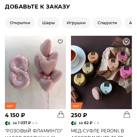
ДОБАВЬТЕ К ЗАКАЗУ
Открытки
Шары
Игрушки
Сладости
Ар
хит
хит
4 150 ₽
250 ₽
за
1 037 ₽
x 4
за
62 ₽
x 4
"РОЗОВЫЙ ФЛАМИНГО"
МЕД-СУФЛЕ PERONI, В