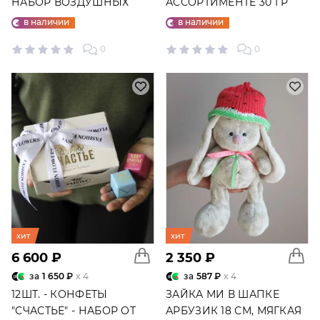
НАБОР ВОЗДУШНЫХ
АССОРТИМЕНТЕ 30 ГР
ШАРОВ №25
в наличии
в наличии
0
0
хит
хит
6 600 ₽
2 350 ₽
за
1 650 ₽
x 4
за
587 ₽
x 4
12ШТ. - КОНФЕТЫ
ЗАЙКА МИ В ШАПКЕ
"СЧАСТЬЕ" - НАБОР ОТ
АРБУЗИК 18 СМ, МЯГКАЯ