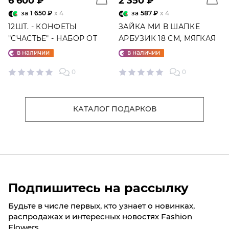
6 600 ₽
2 350 ₽
за
1 650 ₽
x 4
за
587 ₽
x 4
12ШТ. - КОНФЕТЫ
ЗАЙКА МИ В ШАПКЕ
"СЧАСТЬЕ" - НАБОР ОТ
АРБУЗИК 18 СМ, МЯГКАЯ
"ФАБРИКИ СЧАСТЬЕ"
ИГРУШКА
в наличии
в наличии
0
0
КАТАЛОГ ПОДАРКОВ
Подпишитесь на рассылку
Будьте в числе первых, кто узнает о новинках,
распродажах и интересных новостях Fashion
Flowers