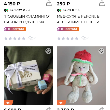
4 150 ₽
250 ₽
за
1 037 ₽
x 4
за
62 ₽
x 4
"РОЗОВЫЙ ФЛАМИНГО"
МЕД-СУФЛЕ PERONI, В
НАБОР ВОЗДУШНЫХ
АССОРТИМЕНТЕ 30 ГР
ШАРОВ №25
в наличии
в наличии
0
0
хит
хит