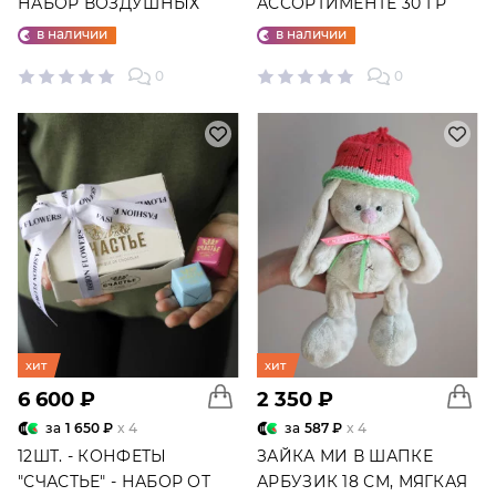
НАБОР ВОЗДУШНЫХ
АССОРТИМЕНТЕ 30 ГР
ШАРОВ №25
в наличии
в наличии
0
0
хит
хит
6 600 ₽
2 350 ₽
за
1 650 ₽
x 4
за
587 ₽
x 4
12ШТ. - КОНФЕТЫ
ЗАЙКА МИ В ШАПКЕ
"СЧАСТЬЕ" - НАБОР ОТ
АРБУЗИК 18 СМ, МЯГКАЯ