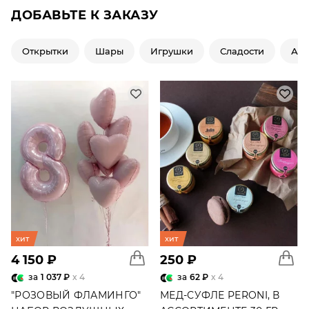
ДОБАВЬТЕ К ЗАКАЗУ
Открытки
Шары
Игрушки
Сладости
Ар
хит
хит
4 150 ₽
250 ₽
за
1 037 ₽
x 4
за
62 ₽
x 4
"РОЗОВЫЙ ФЛАМИНГО"
МЕД-СУФЛЕ PERONI, В